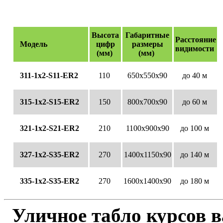
Высота
Габаритные
Расстояние
Модель
цифр
размеры
видимости
(мм)
(мм)
311-1х2-S11-ЕR2
110
650х550х90
до 40 м
315-1х2-S15-ЕR2
150
800х700х90
до 60 м
321-1х2-S21-ЕR2
210
1100х900х90
до 100 м
327-1х2-S35-ЕR2
270
1400х1150х90
до 140 м
335-1х2-S35-ЕR2
270
1600х1400х90
до 180 м
Уличное табло курсов в