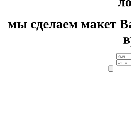
ло
мы сделаем макет В
в