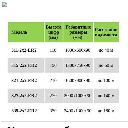
Высота
Габаритные
Расстояние
Модель
цифр
размеры
видимости
(мм)
(мм)
311-2х2-ЕR2
110
1000х600х90
до 40 м
315-2х2-ЕR2
150
1300х750х90
до 60 м
321-2х2-ЕR2
210
1600х900х90
до 100 м
327-2х2-ЕR2
270
2000х1000х90
до 140 м
335-2х2-ЕR2
350
2400х1300х90
до 180 м