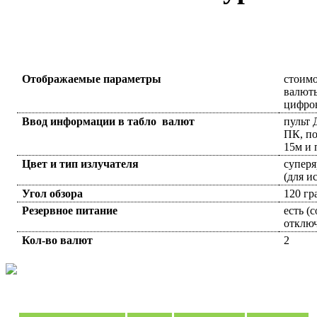
Отображаемые параметры
стоимо
валюты
цифро
Ввод информации в табло валют
пульт 
ПК, по
15м и 
Цвет и тип излучателя
суперя
(для и
Угол обзора
120 гр
Резервное питание
есть (
отклю
Кол-во валют
2