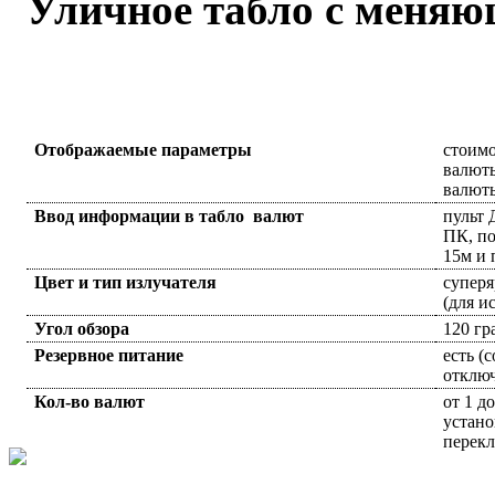
Уличное табло с меня
Отображаемые параметры
стоимо
валюты
валю
Ввод информации в табло валют
пульт 
ПК, по
15м и 
Цвет и тип излучателя
суперя
(для и
Угол обзора
120 гр
Резервное питание
есть (
отклю
Кол-во валют
от 1 д
устано
перек