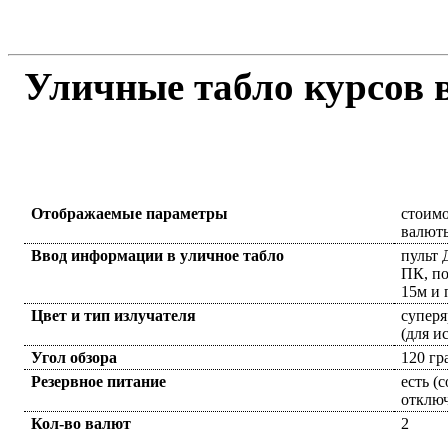
Уличные табло курсов 
Отображаемые параметры
стоимо
валют
Ввод информации в уличное табло
пульт 
ПК, по
15м и 
Цвет и тип излучателя
суперя
(для и
Угол обзора
120 гр
Резервное питание
есть (
отклю
Кол-во валют
2