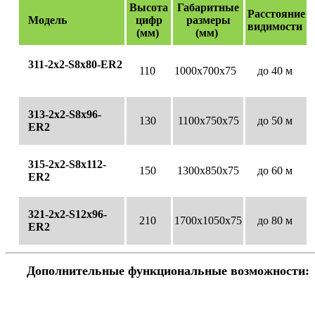
Высота
Габаритные
Расстояние
Модель
цифр
размеры
видимости
(мм)
(мм)
311-2х2-S8x80-ЕR2
110
1000х700х75
до 40 м
313-2х2-S8x96-
130
1100х750х75
до 50 м
ЕR2
315-2х2-S8x112-
150
1300х850х75
до 60 м
ЕR2
321-2х2-S12x96-
210
1700х1050х75
до 80 м
ЕR2
Дополнительные функциональные возможности: