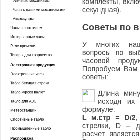
комплекты, вклю
Уличные механизмы
секундная).
Часы с нашими механизмами
Аксессуары
Советы по в
Часы с логотипом
Интерьерные часы
У многих наш
Реле времени
вопросы по выб
Товары для творчества
часовой продук
Электронная продукция
Попробуем Вам 
Электронные часы
советы:
Табло бегущая строка
Длина мину
Табло курсов валют
исходя их
Табло для АЗС
формуле:
Метеостанции
L м.стр = D/2
,
Спортивные табло
стрелки, D – д
Промышленные табло
расчет являетс
Распродажа