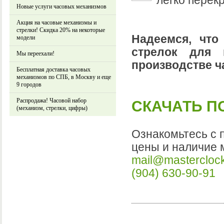
легко перек
Новые услуги часовых механизмов
Акция на часовые механизмы и
стрелки! Скидка 20% на некоторые
Надеемся, что
модели
стрелок для 
Мы переехали!
производстве ч
Бесплатная доставка часовых
механизмов по СПБ, в Москву и еще
9 городов
Распродажа! Часовой набор
СКАЧАТЬ П
(механизм, стрелки, цифры)
Ознакомьтесь с 
цены и наличие 
mail@masterclock
(904) 630-90-91