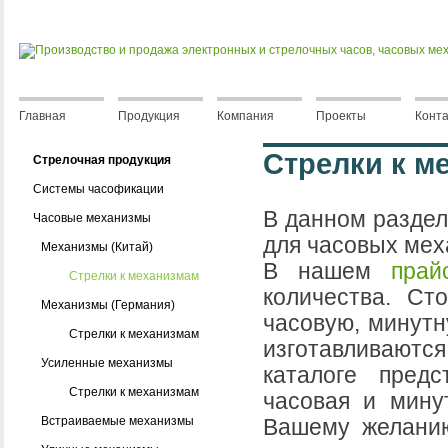
Главная
Продукция
Компания
Проекты
Конт
Стрелки к м
Стрелочная продукция
Системы часофикации
В данном раздел
Часовые механизмы
для часовых мех
Механизмы (Китай)
В нашем
прай
Стрелки к механизмам
количества. Ст
Механизмы (Германия)
часовую, минутн
Стрелки к механизмам
изготавливаются
Усиленные механизмы
каталоге предс
Стрелки к механизмам
часовая и мину
Встраиваемые механизмы
Вашему желанию